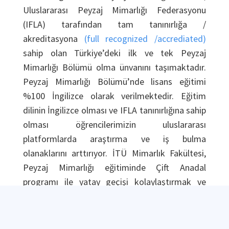
Uluslararası Peyzaj Mimarlığı Federasyonu
(IFLA) tarafından tam tanınırlığa /
akreditasyona
(full recognized /accrediated)
sahip olan Türkiye’deki ilk ve tek Peyzaj
Mimarlığı Bölümü olma ünvanını taşımaktadır.
Peyzaj Mimarlığı Bölümü’nde lisans eğitimi
%100 İngilizce olarak verilmektedir. Eğitim
dilinin İngilizce olması ve IFLA tanınırlığına sahip
olması öğrencilerimizin uluslararası
platformlarda araştırma ve iş bulma
olanaklarını arttırıyor. İTÜ Mimarlık Fakültesi,
Peyzaj Mimarlığı eğitiminde Çift Anadal
programı ile yatay geçişi kolaylaştırmak ve
disiplinler arası bir ortam yaratmak üzere ilk üç
yarıyıl özellikle stüdyo dersleri Mimarlık, İç
Mimarlık, Şehir Bölge Planlaması, ve Endüstri