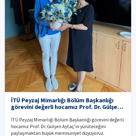
İTÜ Peyzaj Mimarlığı Bölüm Başkanlığı
görevini değerli hocamız Prof. Dr. Gülşen
Aytaç’ın yürüteceğini paylaşmaktan büyük
memnuniyet duyuyoruz!
İTÜ Peyzaj Mimarlığı Bölüm Başkanlığı görevini değerli
hocamız Prof. Dr. Gülşen Aytaç’ın yürüteceğini
paylaşmaktan büyük memnuniyet duyuyoruz.