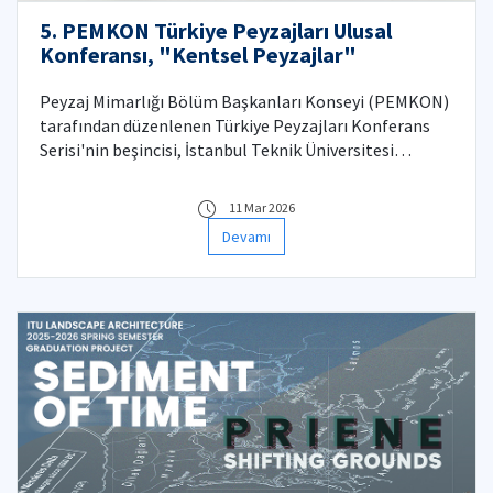
5. PEMKON Türkiye Peyzajları Ulusal
Konferansı, "Kentsel Peyzajlar"
Peyzaj Mimarlığı Bölüm Başkanları Konseyi (PEMKON)
tarafından düzenlenen Türkiye Peyzajları Konferans
Serisi'nin beşincisi, İstanbul Teknik Üniversitesi
Mimarlık Fakültesi Peyzaj Mimarlığı Bölümü ev
sahipliğinde 15-16 Mayıs 2026 tarihleri arasında
11 Mar 2026
Taşkışla Kampüsü'nde gerçekleştirilecektir.
Devamı