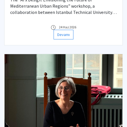
Mediterranean Urban Regions” workshop, a
collaboration between Istanbul Technical University
(ITU) and Huazhong University of Science and
Technology (HUST), was hosted by ITU at the Taşkışla
24 Haz 2026
Campus from June 1–10, 2026.
Devamı